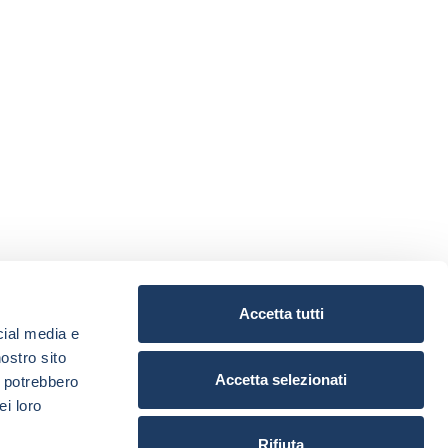
Accetta tutti
cial media e
nostro sito
Accetta selezionati
i potrebbero
ei loro
Rifiuta